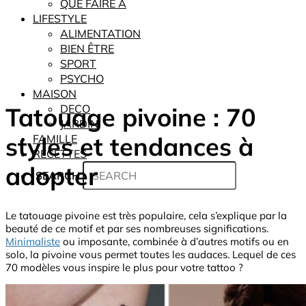
QUE FAIRE À
LIFESTYLE
ALIMENTATION
BIEN ÊTRE
SPORT
PSYCHO
MAISON
Tatouage pivoine : 70
DECO
JARDIN
styles et tendances à
FAMILLE
RECETTES
adopter
SEARCH
Le tatouage pivoine est très populaire, cela s’explique par la
beauté de ce motif et par ses nombreuses significations.
Minimaliste
ou imposante, combinée à d’autres motifs ou en
solo, la pivoine vous permet toutes les audaces. Lequel de ces
70 modèles vous inspire le plus pour votre tattoo ?