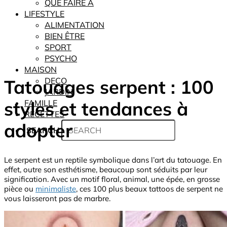
QUE FAIRE À
LIFESTYLE
ALIMENTATION
BIEN ÊTRE
SPORT
PSYCHO
MAISON
Tatouages serpent : 100
DECO
JARDIN
styles et tendances à
FAMILLE
RECETTES
adopter
SEARCH
Le serpent est un reptile symbolique dans l’art du tatouage. En
effet, outre son esthétisme, beaucoup sont séduits par leur
signification. Avec un motif floral, animal, une épée, en grosse
pièce ou
minimaliste
, ces 100 plus beaux tattoos de serpent ne
vous laisseront pas de marbre.