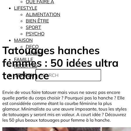
QUE FAIRE À
LIFESTYLE
ALIMENTATION
BIEN ÊTRE
SPORT
PSYCHO
MAISON
Tatouages hanches
DECO
JARDIN
femmes : 50 idées ultra
FAMILLE
RECETTES
tendance
SEARCH
Envie de vous faire tatouer mais vous ne savez pas encore
quelle partie du corps choisir ? Pourquoi pas la hanche ? Elle
est considérée comme étant la courbe féminine la plus
glamour. Minimaliste ou une œuvre imposante, tous les styles
de tatouages y seront mis en valeur. A court idée ? Découvrez
les 50 plus beaux tatouages pour femme à la hanche.