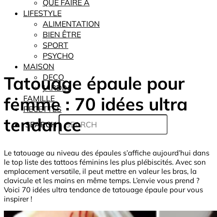
QUE FAIRE À
LIFESTYLE
ALIMENTATION
BIEN ÊTRE
SPORT
PSYCHO
MAISON
Tatouage épaule pour
DECO
JARDIN
femme : 70 idées ultra
FAMILLE
RECETTES
tendance
SEARCH
Le tatouage au niveau des épaules s’affiche aujourd’hui dans
le top liste des tattoos féminins les plus plébiscités. Avec son
emplacement versatile, il peut mettre en valeur les bras, la
clavicule et les mains en même temps. L’envie vous prend ?
Voici 70 idées ultra tendance de tatouage épaule pour vous
inspirer !