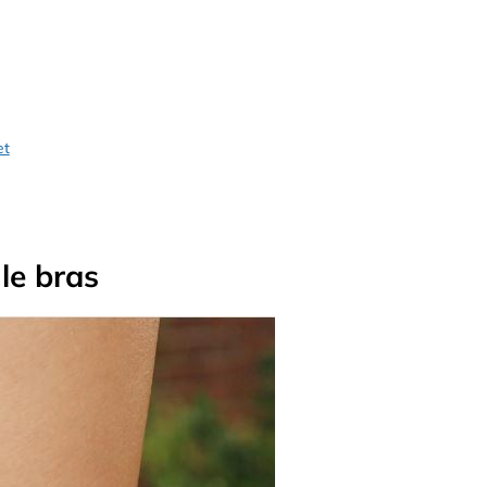
et
le bras