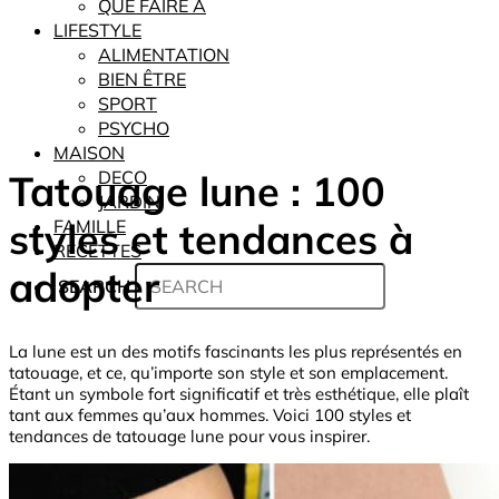
QUE FAIRE À
LIFESTYLE
ALIMENTATION
BIEN ÊTRE
SPORT
PSYCHO
MAISON
Tatouage lune : 100
DECO
JARDIN
styles et tendances à
FAMILLE
RECETTES
adopter
SEARCH
La lune est un des motifs fascinants les plus représentés en
tatouage, et ce, qu’importe son style et son emplacement.
Étant un symbole fort significatif et très esthétique, elle plaît
tant aux femmes qu’aux hommes. Voici 100 styles et
tendances de tatouage lune pour vous inspirer.