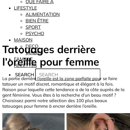
QUE FAIRE À
LIFESTYLE
ALIMENTATION
BIEN ÊTRE
SPORT
PSYCHO
MAISON
Tatouages derrière
DECO
JARDIN
l’oreille pour femme
FAMILLE
RECETTES
SEARCH
La partie derrière l’oreille est la zone parfaite pour se faire
tatouer un motif discret, romantique et élégant à la fois.
Raison pour laquelle cette tendance a de la côte auprès de la
gent féminine. Vous êtes à la recherche d’un beau motif ?
Choisissez parmi notre sélection des 100 plus beaux
tatouages pour femme à encrer derrière l’oreille.