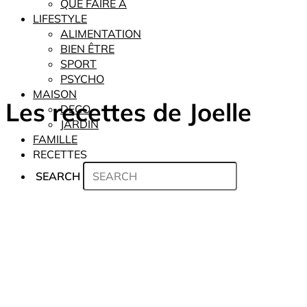
QUE FAIRE À
LIFESTYLE
ALIMENTATION
BIEN ÊTRE
SPORT
PSYCHO
MAISON
Les recettes de Joelle
DECO
JARDIN
FAMILLE
RECETTES
SEARCH