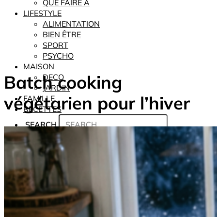
QUE FAIRE À
LIFESTYLE
ALIMENTATION
BIEN ÊTRE
SPORT
PSYCHO
MAISON
Batch cooking
DECO
JARDIN
végétarien pour l’hiver
FAMILLE
RECETTES
SEARCH