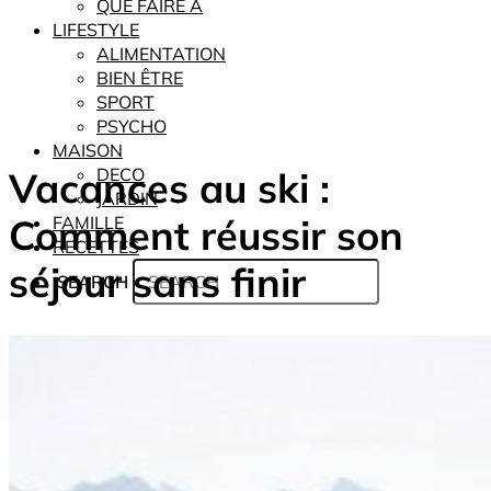
QUE FAIRE À
LIFESTYLE
ALIMENTATION
BIEN ÊTRE
SPORT
PSYCHO
MAISON
Vacances au ski :
DECO
JARDIN
Comment réussir son
FAMILLE
RECETTES
séjour sans finir
SEARCH