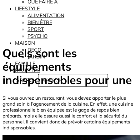
QUE FAIRE À
LIFESTYLE
ALIMENTATION
BIEN ÊTRE
SPORT
PSYCHO
MAISON
Quels sont les
DECO
JARDIN
équipements
FAMILLE
RECETTES
indispensables pour une
SEARCH
Si vous ouvrez un restaurant, vous devez apporter le plus
grand soin à l’agencement de la cuisine. En effet, une cuisine
professionnelle bien équipée est le gage de repas bien
préparés, mais elle assure aussi le confort et la sécurité du
personnel. Il convient donc de prévoir certains équipements
indispensables.