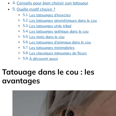
Conseils pour bien choisir son tatoueur
Quelle motif choisir ?
Les tatouages d’insectes
Les tatouages géométriques dans le cou
Les tatouages style tribal
Les tatouages gothique dans le cou
Les mots dans le cou
Les tatouages d’animaux dans le cou
Les tatouages minimalistes
Les classiques tatouages de fleurs
À découvrir aussi
Tatouage dans le cou : les
avantages