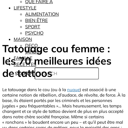
QUE FAIRE À
LIFESTYLE
ALIMENTATION
BIEN ÊTRE
SPORT
PSYCHO
MAISON
Tatouage cou femme :
DECO
JARDIN
les 70 meilleures idées
FAMILLE
RECETTES
de tattoos
SEARCH
Le tatouage dans le cou (ou à la
nuque
) est associé à une
certaine notion de rébellion, d’audace, de révolte, de force. À la
base, ils étaient portés par les criminels et les personnes
jugées « peu fréquentables »… Mais heureusement, les temps
changent et ce style de tattoo devient de plus en plus accepté
dans notre chère société française. Même si certains
« ronchons » le boudent encore un peu – et qu’il peut être mal
vu dans certains corps de métiers, pour la majorité des gens ;