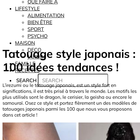
QUE FAIRE À
LIFESTYLE
ALIMENTATION
BIEN ÊTRE
SPORT
PSYCHO
MAISON
Tatouage style japonais :
DECO
JARDIN
100 idées tendances !
FAMILLE
RECETTES
SEARCH
L’irezumi ou le tatouage japonais, est un style fort en
significations, il est très prisé à travers le monde. Les motifs les
plus utilisés sont le dragon, le cerisier, la geisha ou encore le
samouraï. Osez ce style et portez fièrement un des modèles de
tatouages japonais parmi les 100 que nous vous proposons
dans cet article !