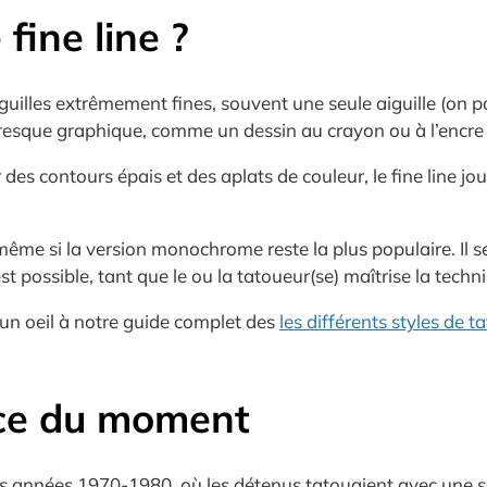
fine line ?
aiguilles extrêmement fines, souvent une seule aiguille (on p
presque graphique, comme un dessin au crayon ou à l’encre
 contours épais et des aplats de couleur, le fine line joue su
, même si la version monochrome reste la plus populaire. Il s
t possible, tant que le ou la tatoueur(se) maîtrise la techn
e un oeil à notre guide complet des
les différents styles de 
nce du moment
es années 1970-1980, où les détenus tatouaient avec une seu