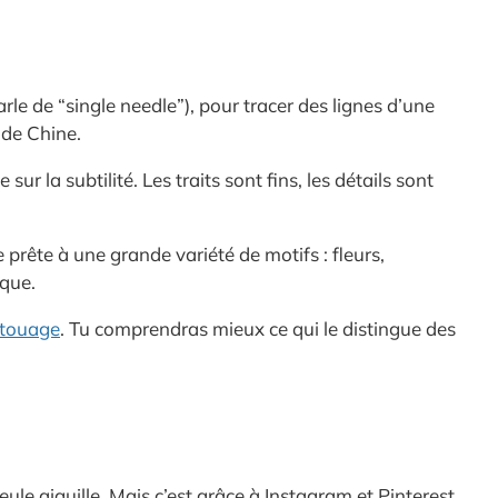
arle de “single needle”), pour tracer des lignes d’une
 de Chine.
r la subtilité. Les traits sont fins, les détails sont
e prête à une grande variété de motifs : fleurs,
ique.
tatouage
. Tu comprendras mieux ce qui le distingue des
le aiguille. Mais c’est grâce à Instagram et Pinterest