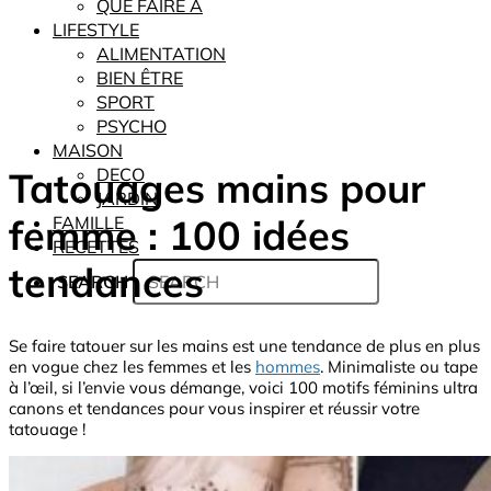
QUE FAIRE À
LIFESTYLE
ALIMENTATION
BIEN ÊTRE
SPORT
PSYCHO
MAISON
Tatouages mains pour
DECO
JARDIN
femme : 100 idées
FAMILLE
RECETTES
tendances
SEARCH
Se faire tatouer sur les mains est une tendance de plus en plus
en vogue chez les femmes et les
hommes
. Minimaliste ou tape
à l’œil, si l’envie vous démange, voici 100 motifs féminins ultra
canons et tendances pour vous inspirer et réussir votre
tatouage !