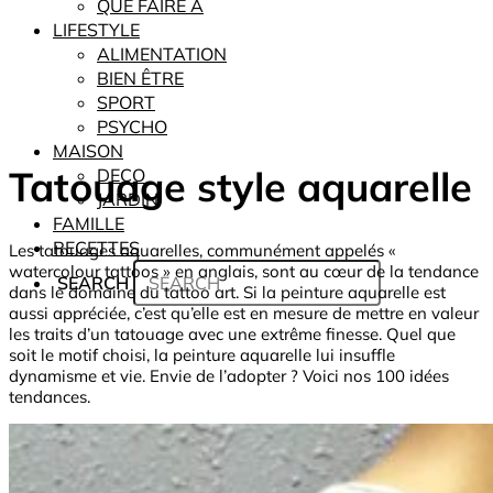
QUE FAIRE À
LIFESTYLE
ALIMENTATION
BIEN ÊTRE
SPORT
PSYCHO
MAISON
Tatouage style aquarelle
DECO
JARDIN
FAMILLE
RECETTES
Les tatouages aquarelles, communément appelés «
watercolour tattoos » en anglais, sont au cœur de la tendance
SEARCH
dans le domaine du tattoo art. Si la peinture aquarelle est
aussi appréciée, c’est qu’elle est en mesure de mettre en valeur
les traits d’un tatouage avec une extrême finesse. Quel que
soit le motif choisi, la peinture aquarelle lui insuffle
dynamisme et vie. Envie de l’adopter ? Voici nos 100 idées
tendances.