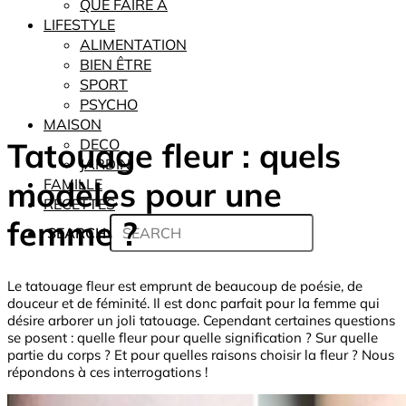
QUE FAIRE À
LIFESTYLE
ALIMENTATION
BIEN ÊTRE
SPORT
PSYCHO
MAISON
Tatouage fleur : quels
DECO
JARDIN
modèles pour une
FAMILLE
RECETTES
femme ?
SEARCH
Le tatouage fleur est emprunt de beaucoup de poésie, de
douceur et de féminité. Il est donc parfait pour la femme qui
désire arborer un joli tatouage. Cependant certaines questions
se posent : quelle fleur pour quelle signification ? Sur quelle
partie du corps ? Et pour quelles raisons choisir la fleur ? Nous
répondons à ces interrogations !