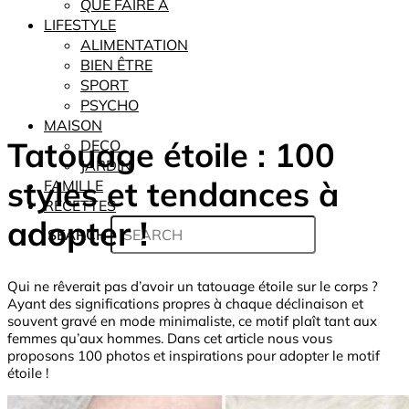
QUE FAIRE À
LIFESTYLE
ALIMENTATION
BIEN ÊTRE
SPORT
PSYCHO
MAISON
Tatouage étoile : 100
DECO
JARDIN
styles et tendances à
FAMILLE
RECETTES
adopter !
SEARCH
Qui ne rêverait pas d’avoir un tatouage étoile sur le corps ?
Ayant des significations propres à chaque déclinaison et
souvent gravé en mode minimaliste, ce motif plaît tant aux
femmes qu’aux hommes. Dans cet article nous vous
proposons 100 photos et inspirations pour adopter le motif
étoile !