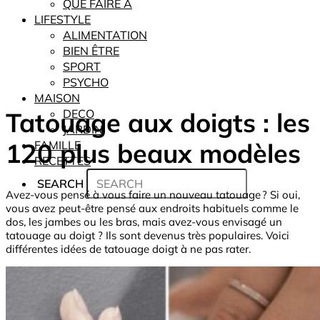
QUE FAIRE À
LIFESTYLE
ALIMENTATION
BIEN ÊTRE
SPORT
PSYCHO
MAISON
Tatouage aux doigts : les
DECO
JARDIN
120 plus beaux modèles
FAMILLE
RECETTES
SEARCH
Avez-vous pensé à vous faire un nouveau tatouage ? Si oui,
vous avez peut-être pensé aux endroits habituels comme le
dos, les jambes ou les bras, mais avez-vous envisagé un
tatouage au doigt ? Ils sont devenus très populaires. Voici
différentes idées de tatouage doigt à ne pas rater.