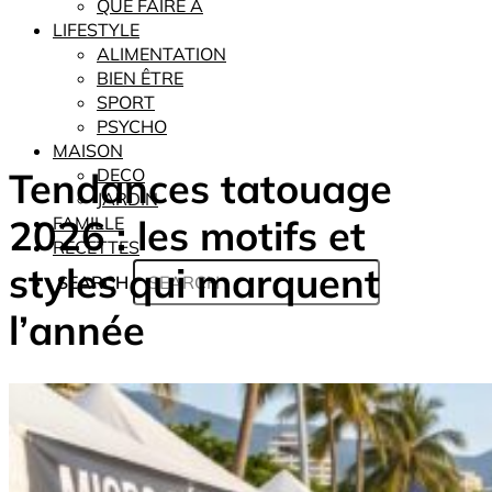
QUE FAIRE À
LIFESTYLE
ALIMENTATION
BIEN ÊTRE
SPORT
PSYCHO
MAISON
Tendances tatouage
DECO
JARDIN
2026 : les motifs et
FAMILLE
RECETTES
styles qui marquent
SEARCH
l’année