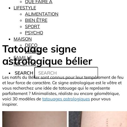
QUE FAIRE À
LIFESTYLE
ALIMENTATION
BIEN ÊTRE
SPORT
PSYCHO
MAISON
Tatouage signe
DECO
JARDIN
astrologique bélier
FAMILLE
RECETTES
SEARCH
Les natifs du Bélier sont connus pour leur tempérament de feu
et leur force de caractère. Ce signe astrologique est le vôtre et
vous recherchez une idée de tatouage qui le représente
parfaitement ? Minimalistes, réaliste ou encore géométrique,
voici 30 modèles de
tatouages astrologiques
pour vous
inspirer.