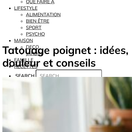
QUE FAIRE À
LIFESTYLE
ALIMENTATION
BIEN ÊTRE
SPORT
PSYCHO
MAISON
Tatouage poignet : idées,
DECO
JARDIN
douleur et conseils
FAMILLE
RECETTES
SEARCH