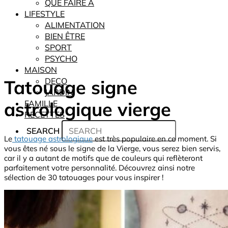
QUE FAIRE À
LIFESTYLE
ALIMENTATION
BIEN ÊTRE
SPORT
PSYCHO
MAISON
Tatouage signe
DECO
JARDIN
astrologique vierge
FAMILLE
RECETTES
SEARCH
Le
tatouage astrologique
est très populaire en ce moment. Si
vous êtes né sous le signe de la Vierge, vous serez bien servis,
car il y a autant de motifs que de couleurs qui reflèteront
parfaitement votre personnalité. Découvrez ainsi notre
sélection de 30 tatouages pour vous inspirer !