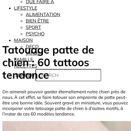
QUE FAIRE À
LIFESTYLE
ALIMENTATION
BIEN ÊTRE
SPORT
PSYCHO
MAISON
Tatouage patte de
DECO
JARDIN
chien : 60 tattoos
FAMILLE
RECETTES
tendance
SEARCH
On aimerait pouvoir garder éternellement notre chien près de
nous. À cet effet, se faire tatouer son empreinte de patte peut-
être une bonne idée. Souvent gravé en miniature, vous pouvez
incorporer votre tatouage patte de chien à d’autres motifs, à
l’instar de ces 60 modèles tendance.