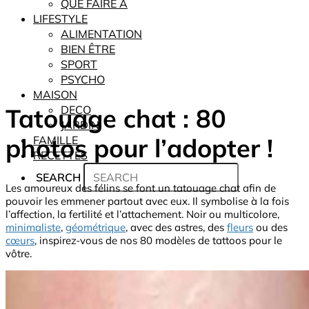
QUE FAIRE À
LIFESTYLE
ALIMENTATION
BIEN ÊTRE
SPORT
PSYCHO
MAISON
Tatouage chat : 80
DECO
JARDIN
photos pour l’adopter !
FAMILLE
RECETTES
SEARCH
Les amoureux des félins se font un tatouage chat afin de
pouvoir les emmener partout avec eux. Il symbolise à la fois
l’affection, la fertilité et l’attachement. Noir ou multicolore,
minimaliste
,
géométrique
, avec des astres, des
fleurs
ou des
cœurs
, inspirez-vous de nos 80 modèles de tattoos pour le
vôtre.