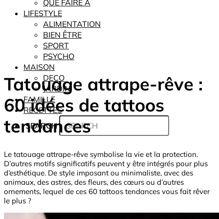
QUE FAIRE À
LIFESTYLE
ALIMENTATION
BIEN ÊTRE
SPORT
PSYCHO
MAISON
Tatouage attrape-rêve :
DECO
JARDIN
60 idées de tattoos
FAMILLE
RECETTES
tendances
SEARCH
Le tatouage attrape-rêve symbolise la vie et la protection.
D’autres motifs significatifs peuvent y être intégrés pour plus
d’esthétique. De style imposant ou minimaliste, avec des
animaux, des astres, des fleurs, des cœurs ou d’autres
ornements, lequel de ces 60 tattoos tendances vous fait rêver
le plus ?