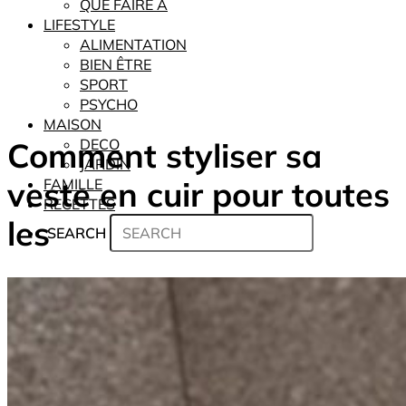
QUE FAIRE À
LIFESTYLE
ALIMENTATION
BIEN ÊTRE
SPORT
PSYCHO
MAISON
Comment styliser sa
DECO
JARDIN
veste en cuir pour toutes
FAMILLE
RECETTES
les
SEARCH