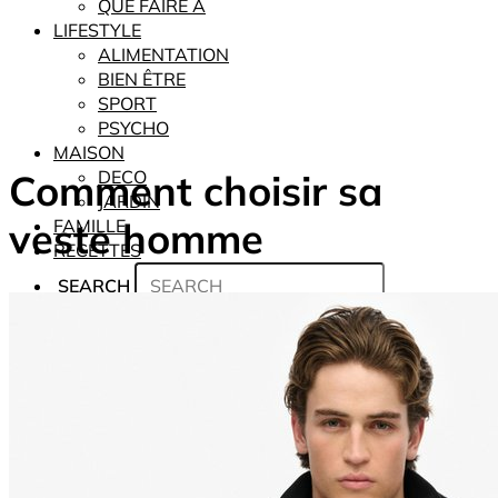
QUE FAIRE À
LIFESTYLE
ALIMENTATION
BIEN ÊTRE
SPORT
PSYCHO
MAISON
Comment choisir sa
DECO
JARDIN
veste homme
FAMILLE
RECETTES
SEARCH