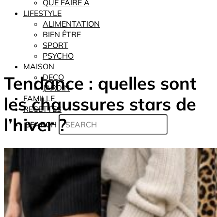
QUE FAIRE À
LIFESTYLE
ALIMENTATION
BIEN ÊTRE
SPORT
PSYCHO
MAISON
Tendance : quelles sont
DECO
JARDIN
les chaussures stars de
FAMILLE
RECETTES
l’hiver ?
SEARCH