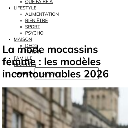
QUE FAIRE À
LIFESTYLE
ALIMENTATION
BIEN ÊTRE
SPORT
PSYCHO
MAISON
La mode mocassins
DECO
JARDIN
femme : les modèles
FAMILLE
RECETTES
incontournables 2026
SEARCH