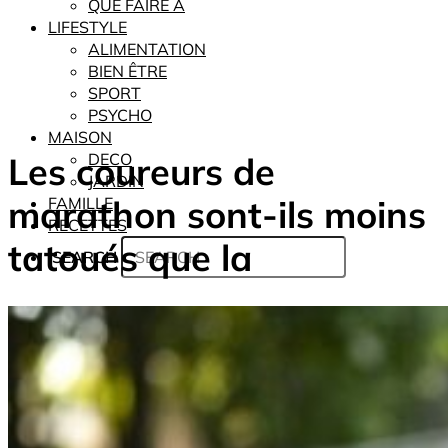
QUE FAIRE À
LIFESTYLE
ALIMENTATION
BIEN ÊTRE
SPORT
PSYCHO
MAISON
Les coureurs de
DECO
JARDIN
marathon sont-ils moins
FAMILLE
RECETTES
tatoués que la
SEARCH