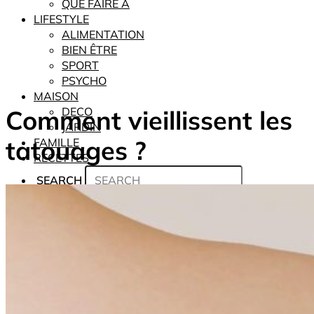
QUE FAIRE À
LIFESTYLE
ALIMENTATION
BIEN ÊTRE
SPORT
PSYCHO
MAISON
Comment vieillissent les
DECO
JARDIN
tatouages ?
FAMILLE
RECETTES
SEARCH