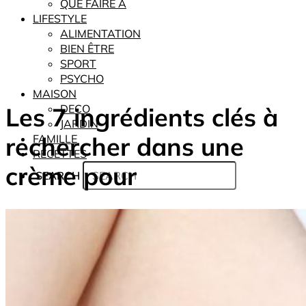
QUE FAIRE À
LIFESTYLE
ALIMENTATION
BIEN ÊTRE
SPORT
PSYCHO
MAISON
Les 7 ingrédients clés à
DECO
JARDIN
rechercher dans une
FAMILLE
RECETTES
crème pour
SEARCH