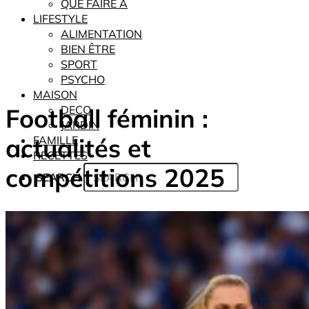
QUE FAIRE À
LIFESTYLE
ALIMENTATION
BIEN ÊTRE
SPORT
PSYCHO
MAISON
Football féminin :
DECO
JARDIN
actualités et
FAMILLE
RECETTES
compétitions 2025
SEARCH