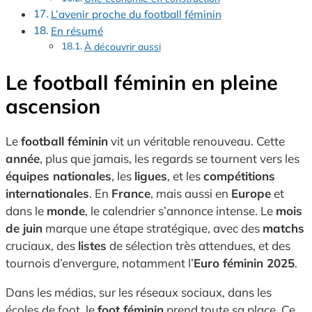
L’avenir proche du football féminin
En résumé
À découvrir aussi
Le football féminin en pleine
ascension
Le
football féminin
vit un véritable renouveau. Cette
année
, plus que jamais, les regards se tournent vers les
équipes nationales
, les
ligues
, et les
compétitions
internationales
. En
France
, mais aussi en
Europe
et
dans le
monde
, le calendrier s’annonce intense. Le
mois
de juin
marque une étape stratégique, avec des
matchs
cruciaux, des
listes
de sélection très attendues, et des
tournois d’envergure, notamment l’
Euro féminin 2025
.
Dans les médias, sur les réseaux sociaux, dans les
écoles de foot, le
foot féminin
prend toute sa place. Ce