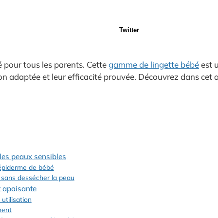
Twitter
é pour tous les parents. Cette
gamme de lingette bébé
est 
on adaptée et leur efficacité prouvée. Découvrez dans cet a
 les peaux sensibles
l’épiderme de bébé
r sans dessécher la peau
t apaisante
tilisation
ment