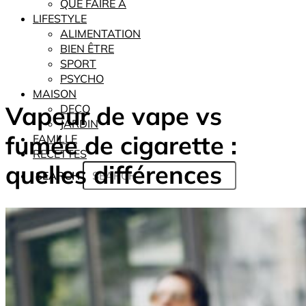
QUE FAIRE À
LIFESTYLE
ALIMENTATION
BIEN ÊTRE
SPORT
PSYCHO
MAISON
Vapeur de vape vs
DECO
JARDIN
fumée de cigarette :
FAMILLE
RECETTES
quelles différences
SEARCH