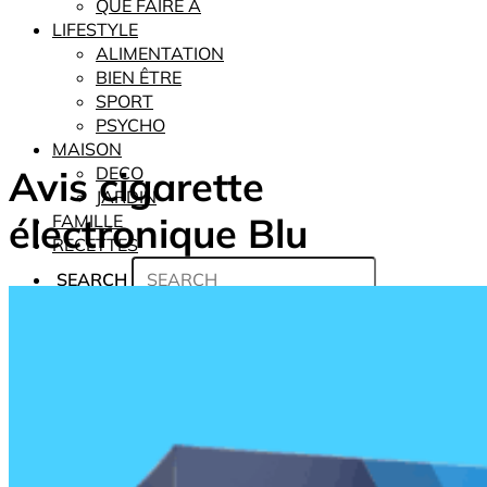
QUE FAIRE À
LIFESTYLE
ALIMENTATION
BIEN ÊTRE
SPORT
PSYCHO
MAISON
Avis cigarette
DECO
JARDIN
électronique Blu
FAMILLE
RECETTES
SEARCH