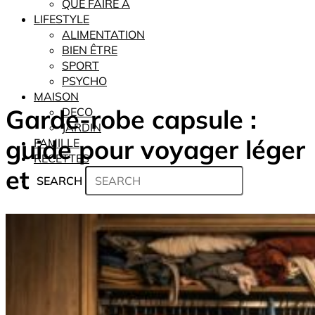
QUE FAIRE À
LIFESTYLE
ALIMENTATION
BIEN ÊTRE
SPORT
PSYCHO
MAISON
Garde-robe capsule :
DECO
JARDIN
guide pour voyager léger
FAMILLE
RECETTES
et
SEARCH