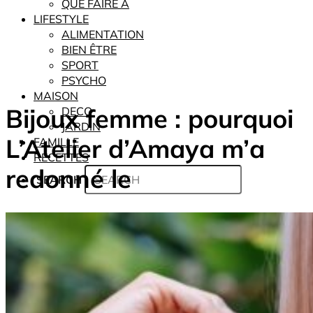
QUE FAIRE À
LIFESTYLE
ALIMENTATION
BIEN ÊTRE
SPORT
PSYCHO
MAISON
Bijoux femme : pourquoi
DECO
JARDIN
L’Atelier d’Amaya m’a
FAMILLE
RECETTES
redonné le
SEARCH