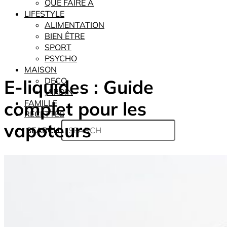
QUE FAIRE À
LIFESTYLE
ALIMENTATION
BIEN ÊTRE
SPORT
PSYCHO
MAISON
E-liquides : Guide
DECO
JARDIN
complet pour les
FAMILLE
RECETTES
vapoteurs
SEARCH