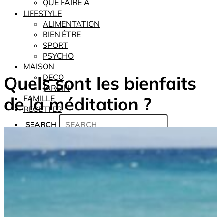
QUE FAIRE À
LIFESTYLE
ALIMENTATION
BIEN ÊTRE
SPORT
PSYCHO
MAISON
Quels sont les bienfaits
DECO
JARDIN
de la méditation ?
FAMILLE
RECETTES
SEARCH