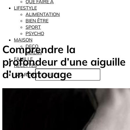
QUE FAIRE À
LIFESTYLE
ALIMENTATION
BIEN ÊTRE
SPORT
PSYCHO
MAISON
Comprendre la
DECO
JARDIN
profondeur d’une aiguille
FAMILLE
RECETTES
d’un tatouage
SEARCH