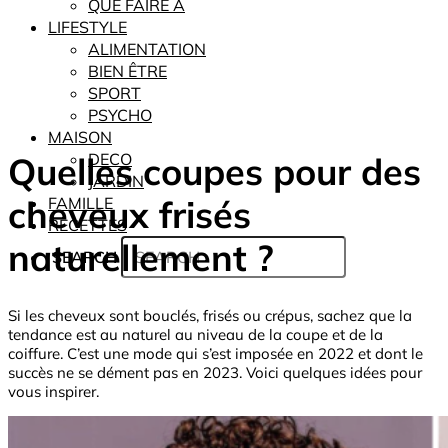
QUE FAIRE À
LIFESTYLE
ALIMENTATION
BIEN ÊTRE
SPORT
PSYCHO
MAISON
Quelles coupes pour des
DECO
JARDIN
cheveux frisés
FAMILLE
RECETTES
naturellement ?
SEARCH
Si les cheveux sont bouclés, frisés ou crépus, sachez que la
tendance est au naturel au niveau de la coupe et de la
coiffure. C’est une mode qui s’est imposée en 2022 et dont le
succès ne se dément pas en 2023. Voici quelques idées pour
vous inspirer.