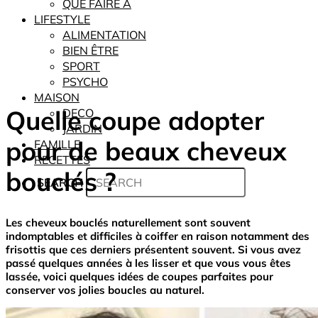
QUE FAIRE À
LIFESTYLE
ALIMENTATION
BIEN ÊTRE
SPORT
PSYCHO
MAISON
Quelle coupe adopter
DECO
JARDIN
pour de beaux cheveux
FAMILLE
RECETTES
bouclés ?
SEARCH
Les cheveux bouclés naturellement sont souvent
indomptables et difficiles à coiffer en raison notamment des
frisottis que ces derniers présentent souvent. Si vous avez
passé quelques années à les lisser et que vous vous êtes
lassée, voici quelques idées de coupes parfaites pour
conserver vos jolies boucles au naturel.