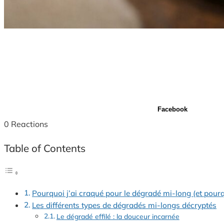
Facebook
0
Reactions
Table of Contents
Pourquoi j’ai craqué pour le dégradé mi-long (et pour
Les différents types de dégradés mi-longs décryptés
Le dégradé effilé : la douceur incarnée