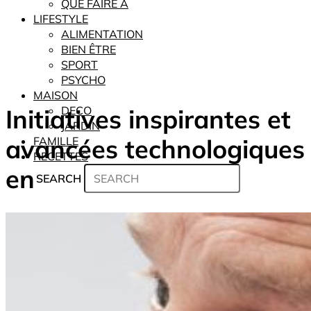
QUE FAIRE À
LIFESTYLE
ALIMENTATION
BIEN ÊTRE
SPORT
PSYCHO
MAISON
Initiatives inspirantes et
DECO
JARDIN
avancées technologiques
FAMILLE
RECETTES
en
SEARCH