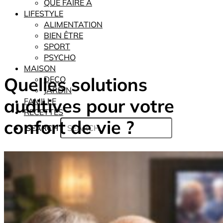
QUE FAIRE À
LIFESTYLE
ALIMENTATION
BIEN ÊTRE
SPORT
PSYCHO
MAISON
Quelles solutions
DECO
JARDIN
auditives pour votre
FAMILLE
RECETTES
confort de vie ?
SEARCH