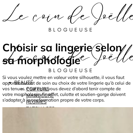
Choisir sa lingerie selon
sa morphologie
Si vous voulez mettre en valeur votre silhouette, il vous faut
BEAUTÉ
apporter autant de soin au choix de votre lingerie qu’à celui de
vos tenues. Pour cela, vous devez d’abord tenir compte de
COIFFURE
votre morphologie. En effet, culotte et soutien-gorge doivent
MANUCURE
s’adapter à la conformation propre de votre corps.
RÉGIMES
TATOUAGES
MODE
TRUCS ET ASTUCES
VOYAGES