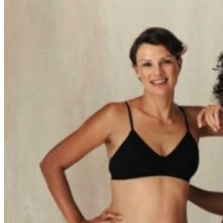
QUE FAIRE À
LIFESTYLE
ALIMENTATION
BIEN ÊTRE
SPORT
PSYCHO
MAISON
DECO
JARDIN
FAMILLE
RECETTES
SEARCH