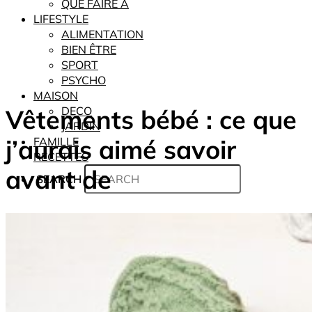
QUE FAIRE À
LIFESTYLE
ALIMENTATION
BIEN ÊTRE
SPORT
PSYCHO
MAISON
Vêtements bébé : ce que
DECO
JARDIN
j’aurais aimé savoir
FAMILLE
RECETTES
avant de
SEARCH