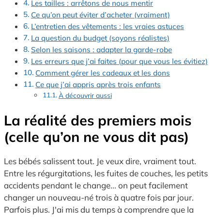
Les tailles : arrêtons de nous mentir
Ce qu’on peut éviter d’acheter (vraiment)
L’entretien des vêtements : les vraies astuces
La question du budget (soyons réalistes)
Selon les saisons : adapter la garde-robe
Les erreurs que j’ai faites (pour que vous les évitiez)
Comment gérer les cadeaux et les dons
Ce que j’ai appris après trois enfants
À découvrir aussi
La réalité des premiers mois
(celle qu’on ne vous dit pas)
Les bébés salissent tout. Je veux dire, vraiment tout.
Entre les régurgitations, les fuites de couches, les petits
accidents pendant le change... on peut facilement
changer un nouveau-né trois à quatre fois par jour.
Parfois plus. J'ai mis du temps à comprendre que la