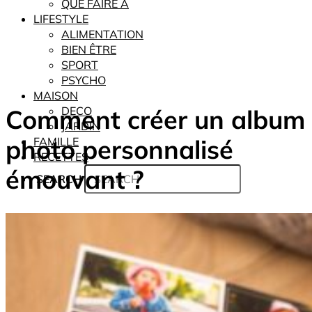
QUE FAIRE À
LIFESTYLE
ALIMENTATION
BIEN ÊTRE
SPORT
PSYCHO
MAISON
Comment créer un album
DECO
JARDIN
photo personnalisé
FAMILLE
RECETTES
émouvant ?
SEARCH